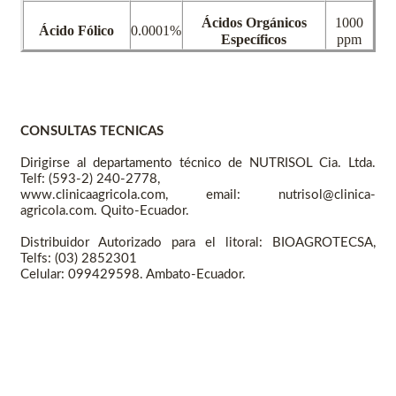
Ácidos Orgánicos
1000
Ácido Fólico
0.0001%
Específicos
ppm
CONSULTAS TECNICAS
Dirigirse al departamento técnico de NUTRISOL Cia. Ltda.
Telf: (593‐2) 240‐2778,
www.clinicaagricola.com, email: nutrisol@clinica‐
agricola.com. Quito‐Ecuador.
Distribuidor Autorizado para el litoral: BIOAGROTECSA,
Telfs: (03) 2852301
Celular: 099429598. Ambato‐Ecuador.