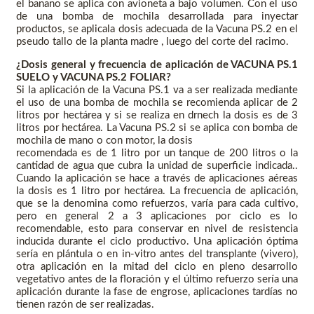
el banano se aplica con avioneta a bajo volumen. Con el uso
de una bomba de mochila desarrollada para inyectar
productos, se aplicala dosis adecuada de la Vacuna PS.2 en el
pseudo tallo de la planta madre , luego del corte del racimo.
¿Dosis general y frecuencia de aplicación de VACUNA PS.1
SUELO y VACUNA PS.2 FOLIAR?
Si la aplicación de la Vacuna PS.1 va a ser realizada mediante
el uso de una bomba de mochila se recomienda aplicar de 2
litros por hectárea y si se realiza en drnech la dosis es de 3
litros por hectárea. La Vacuna PS.2 si se aplica con bomba de
mochila de mano o con motor, la dosis
recomendada es de 1 litro por un tanque de 200 litros o la
cantidad de agua que cubra la unidad de superficie indicada..
Cuando la aplicación se hace a través de aplicaciones aéreas
la dosis es 1 litro por hectárea. La frecuencia de aplicación,
que se la denomina como refuerzos, varía para cada cultivo,
pero en general 2 a 3 aplicaciones por ciclo es lo
recomendable, esto para conservar en nivel de resistencia
inducida durante el ciclo productivo. Una aplicación óptima
sería en plántula o en in‐vitro antes del transplante (vivero),
otra aplicación en la mitad del ciclo en pleno desarrollo
vegetativo antes de la floración y el último refuerzo sería una
aplicación durante la fase de engrose, aplicaciones tardías no
tienen razón de ser realizadas.