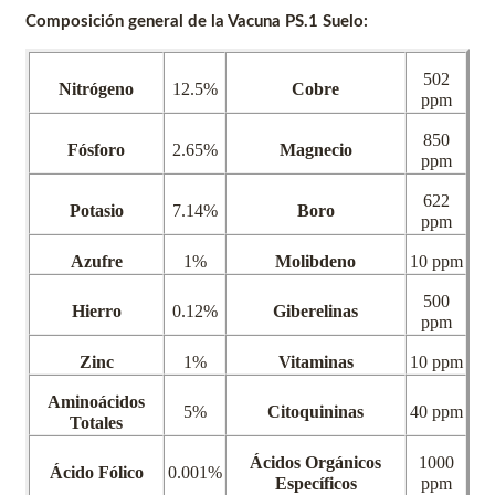
Composición general de la Vacuna PS.1 Suelo:
502
Nitrógeno
12.5%
Cobre
ppm
850
Fósforo
2.65%
Magnecio
ppm
622
Potasio
7.14%
Boro
ppm
Azufre
1%
Molibdeno
10 ppm
500
Hierro
0.12%
Giberelinas
ppm
Zinc
1%
Vitaminas
10 ppm
Aminoácidos
5%
Citoquininas
40 ppm
Totales
Ácidos Orgánicos
1000
Ácido Fólico
0.001%
Específicos
ppm