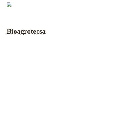
Inicio
Nosotros
Laboratorios
Lombricultura
Insumos
Bioagrotecsa