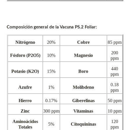
Composición general de la Vacuna PS.2 Foliar:
Nitrógeno
20%
Cobre
85 ppm
200
Fósforo (P2O5)
10%
Magnesio
ppm
440
Potasio (K2O)
15%
Boro
ppm
0.18
Azufre
1%
Molibdeno
ppm
Hierro
0.17%
Giberelinas
50 ppm
Zinc
300 ppm
Vitaminas
10 ppm
Aminoácidos
120
5%
Citoquininas
Totales
ppm