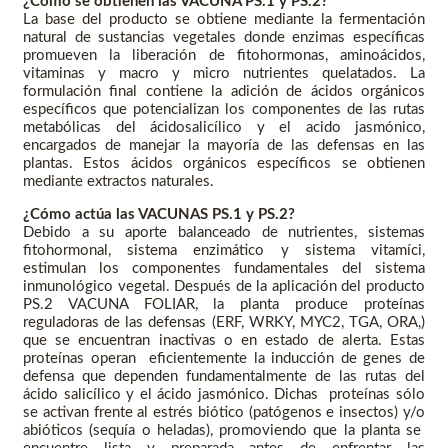
¿Cómo se obtienen las VACUNA PS.1 y PS.2?
La base del producto se obtiene mediante la fermentación
natural de sustancias vegetales donde enzimas específicas
promueven la liberación de fitohormonas, aminoácidos,
vitaminas y macro y micro nutrientes quelatados. La
formulación final contiene la adición de ácidos orgánicos
específicos que potencializan los componentes de las rutas
metabólicas del ácidosalicílico y el acido jasmónico,
encargados de manejar la mayoría de las defensas en las
plantas. Estos ácidos orgánicos específicos se obtienen
mediante extractos naturales.
¿Cómo actúa las VACUNAS PS.1 y PS.2?
Debido a su aporte balanceado de nutrientes, sistemas
fitohormonal, sistema enzimático y sistema vitamíci,
estimulan los componentes fundamentales del sistema
inmunológico vegetal. Después de la aplicación del producto
PS.2 VACUNA FOLIAR, la planta produce proteínas
reguladoras de las defensas (ERF, WRKY, MYC2, TGA, ORA,)
que se encuentran inactivas o en estado de alerta. Estas
proteínas operan eficientemente la inducción de genes de
defensa que dependen fundamentalmente de las rutas del
ácido salicílico y el ácido jasmónico. Dichas proteínas sólo
se activan frente al estrés biótico (patógenos e insectos) y/o
abióticos (sequía o heladas), promoviendo que la planta se