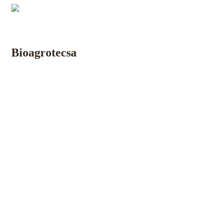
Inicio
Nosotros
Laboratorios
Lombricultura
Insumos
Bioagrotecsa