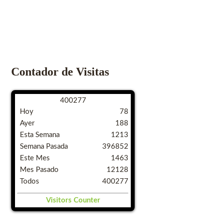
Contador de Visitas
4
0
0
2
7
7
Hoy
78
Ayer
188
Esta Semana
1213
Semana Pasada
396852
Este Mes
1463
Mes Pasado
12128
Todos
400277
Visitors Counter