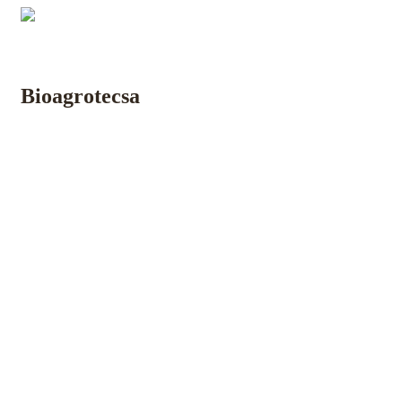
Inicio
Nosotros
Laboratorios
Lombricultura
Insumos
Bioagrotecsa