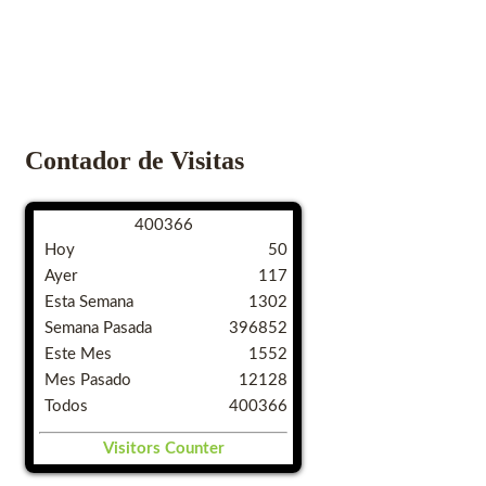
Contador de Visitas
4
0
0
3
6
6
Hoy
50
Ayer
117
Esta Semana
1302
Semana Pasada
396852
Este Mes
1552
Mes Pasado
12128
Todos
400366
Visitors Counter