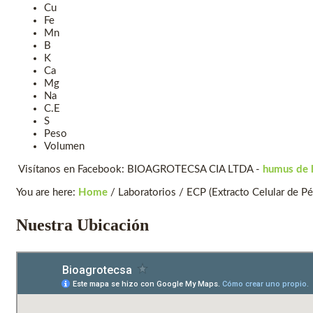
Cu
Fe
Mn
B
K
Ca
Mg
Na
C.E
S
Peso
Volumen
Visítanos en Facebook: BIOAGROTECSA CIA LTDA -
humus de 
You are here:
Home
/
Laboratorios
/
ECP (Extracto Celular de Pé
Nuestra Ubicación