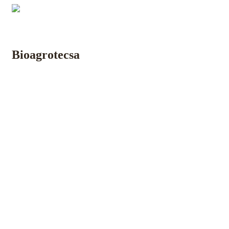
Inicio
Nosotros
Laboratorios
Lombricultura
Insumos
Bioagrotecsa